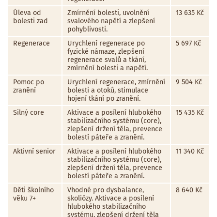
Úleva od
Zmírnění bolesti, uvolnění
13 635 Kč
bolesti zad
svalového napětí a zlepšení
pohyblivosti.
Regenerace
Urychlení regenerace po
5 697 Kč
fyzické námaze, zlepšení
regenerace svalů a tkání,
zmírnění bolesti a napětí.
Pomoc po
Urychlení regenerace, zmírnění
9 504 Kč
zranění
bolesti a otoků, stimulace
hojení tkání po zranění.
Silný core
Aktivace a posílení hlubokého
15 435 Kč
stabilizačního systému (core),
zlepšení držení těla, prevence
bolestí páteře a zranění.
Aktivní senior
Aktivace a posílení hlubokého
11 340 Kč
stabilizačního systému (core),
zlepšení držení těla, prevence
bolestí páteře a zranění.
Děti školního
Vhodné pro dysbalance,
8 640 Kč
věku 7+
skoliózy. Aktivace a posílení
hlubokého stabilizačního
systému, zlepšení držení těla