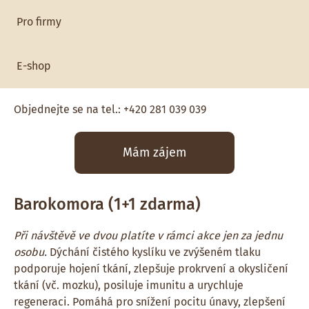
regenerační procesy, snižuje bolest i zánět, posiluje
Pro firmy
imunitu a zvyšuje psychickou odolnost.
Původní cena
Nová cena
Sleva
E-shop
1 000 Kč
590 Kč
1+1 zdarma
Objednejte se na tel.: +420 281 039 039
Mám zájem
Barokomora (1+1 zdarma)
Při návštěvě ve dvou platíte v rámci akce jen za jednu
osobu.
Dýchání čistého kyslíku ve zvýšeném tlaku
podporuje hojení tkání, zlepšuje prokrvení a okysličení
tkání (vč. mozku), posiluje imunitu a urychluje
regeneraci. Pomáhá pro snížení pocitu únavy, zlepšení