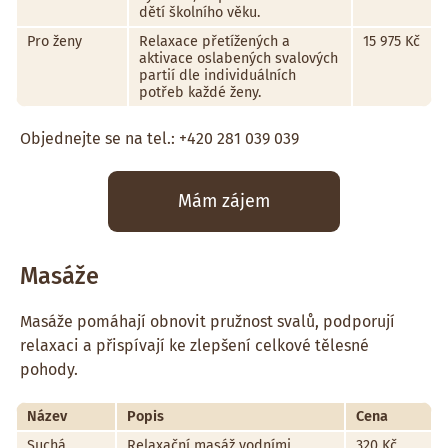
dětí školního věku.
Pro ženy
Relaxace přetížených a
15 975 Kč
aktivace oslabených svalových
partií dle individuálních
potřeb každé ženy.
Objednejte se na tel.: +420 281 039 039
Mám zájem
Masáže
Masáže pomáhají obnovit pružnost svalů, podporují
relaxaci a přispívají ke zlepšení celkové tělesné
pohody.
Název
Popis
Cena
Suchá
Relaxační masáž vodními
320 Kč