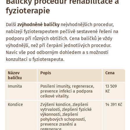
Balíčky procedur rehabilitace a
fyzioterapie
Další
zvýhodněné balíčky
nejvhodnějších procedur,
nabízejí fyzioterapeutem pečlivě sestavené řešení na
podporu při různých obtížích. Cena balíčků je vždy
výhodnější, než při čerpání jednotlivých procedur.
Navíc vše pod odborným dohledem a s možností
konzultací u fyzioterapeuta.
Název
Popis
Cena
balíčku
Imunita
Posílení imunity, regenerace,
13 509
prevence infekcí a podpora
Kč
celkové vitality.
Kondice
Zvýšení kondice, zlepšení
14 391 Kč
vytrvalosti, zlepšení fyzické
výkonnosti, zlepšení
pohybových schopností,
prevence zranění a
regenerace.