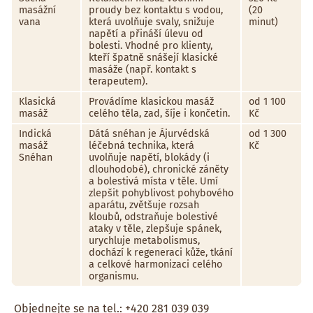
masážní
proudy bez kontaktu s vodou,
(20
vana
která uvolňuje svaly, snižuje
minut)
napětí a přináší úlevu od
bolesti. Vhodné pro klienty,
kteří špatně snášejí klasické
masáže (např. kontakt s
terapeutem).
Klasická
Provádíme klasickou masáž
od 1 100
masáž
celého těla, zad, šíje i končetin.
Kč
Indická
Dátá snéhan je Ájurvédská
od 1 300
masáž
léčebná technika, která
Kč
Snéhan
uvolňuje napětí, blokády (i
dlouhodobé), chronické záněty
a bolestivá místa v těle. Umí
zlepšit pohyblivost pohybového
aparátu, zvětšuje rozsah
kloubů, odstraňuje bolestivé
ataky v těle, zlepšuje spánek,
urychluje metabolismus,
dochází k regeneraci kůže, tkání
a celkové harmonizaci celého
organismu.
Objednejte se na tel.: +420 281 039 039