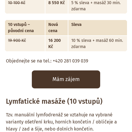
10 100 Kč
8 550 Kč
5 % sleva + masáž 30 min.
zdarma
10 vstupů –
Nová
Sleva
původní cena
cena
19 900 Kč
16 200
10 % sleva + masáž 60 min.
Kč
zdarma
Objednejte se na tel.: +420 281 039 039
Mám zájem
Lymfatické masáže (10 vstupů)
Tzv. manuální lymfodrenáž se vztahuje na vybrané
varianty ošetření krku, horních končetin / obličeje a
hlavy / zad a šije, nebo dolních končetin.