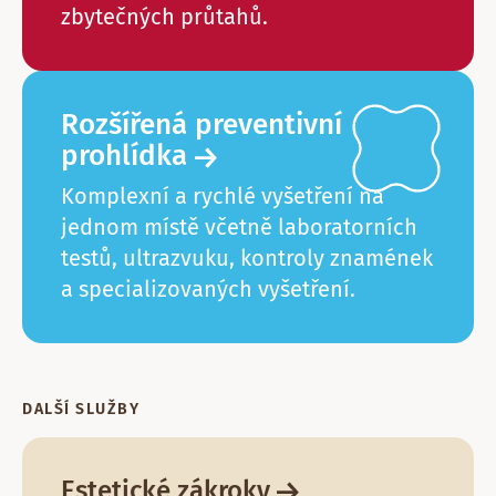
zbytečných průtahů.
Rozšířená preventivní
prohlídka ⁠
Komplexní a rychlé vyšetření na
jednom místě včetně laboratorních
testů, ultrazvuku, kontroly znamének
a specializovaných vyšetření.
DALŠÍ SLUŽBY
Estetické zákroky ⁠