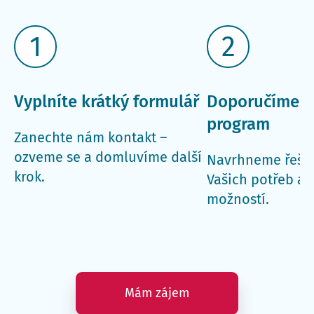
1
2
Vyplníte krátký formulář
Doporučíme 
program
Zanechte nám kontakt –
ozveme se a domluvíme další
Navrhneme řeše
krok.
Vašich potřeb a 
možností.
Mám zájem