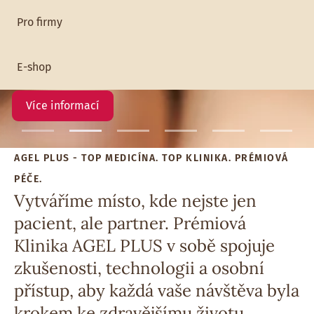
čínská medicína
Pro firmy
Ambulance tradiční čínské medicíny je otevřena od 1. 6.
E-shop
2026
Více informací
AGEL PLUS - TOP MEDICÍNA. TOP KLINIKA. PRÉMIOVÁ
PÉČE.
Vytváříme místo, kde nejste jen
pacient, ale partner. Prémiová
Klinika AGEL PLUS v sobě spojuje
zkušenosti, technologii a osobní
přístup, aby každá vaše návštěva byla
krokem ke zdravějšímu životu.