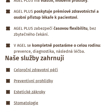
AGEL PLUS má
vlastní, moderní prostory
.
AGEL PLUS
poskytuje prémiové zdravotnictví a
osobní přístup lékaře k pacientovi
.
AGEL PLUS zabezpečí
časovou flexibilitu
, bez
zbytečného čekání.
V AGEL se
kompletně postaráme o celou rodinu
:
prevence, diagnostika, následná léčba.
Naše služby zahrnují
Celoroční zdravotní péči
Preventivní prohlídky
Estetické zákroky
Stomatologie