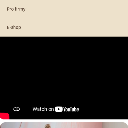
postavu a slouží také jako
Pro firmy
prevence křečových žil.
E-shop