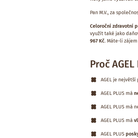
Pan M.V., za společno
Celoroční zdravotní p
využít také jako daň
967 Kč
. Máte-li zájem
Proč AGEL
AGEL je největší
AGEL PLUS má
n
AGEL PLUS má ne
AGEL PLUS má
v
AGEL PLUS
posky