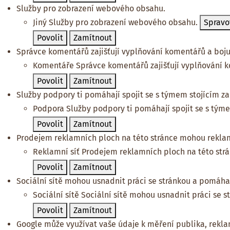
Služby pro zobrazení webového obsahu.
Jiný
Služby pro zobrazení webového obsahu.
Spravo
Povolit
Zamítnout
Správce komentářů zajišťují vyplňování komentářů a bojuj
Komentáře
Správce komentářů zajišťují vyplňování k
Povolit
Zamítnout
Služby podpory ti pomáhají spojit se s týmem stojícím za 
Podpora
Služby podpory ti pomáhají spojit se s týme
Povolit
Zamítnout
Prodejem reklamních ploch na této stránce mohou reklam
Reklamní síť
Prodejem reklamních ploch na této str
Povolit
Zamítnout
Sociální sítě mohou usnadnit práci se stránkou a pomáhají
Sociální sítě
Sociální sítě mohou usnadnit práci se s
Povolit
Zamítnout
Google může využívat vaše údaje k měření publika, rekl