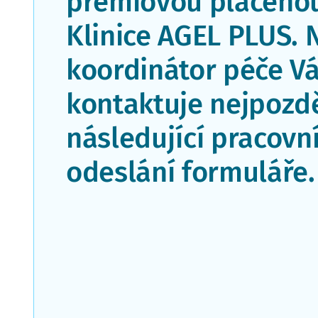
prémiovou placenou
Klinice AGEL PLUS. 
koordinátor péče V
kontaktuje nejpozdě
následující pracovn
odeslání formuláře.