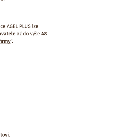
ice AGEL PLUS lze
avatele
až do výše
48
firmy
".
tovi
.