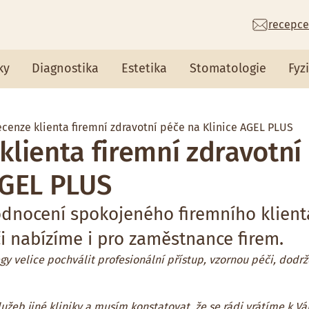
recepce
ky
Diagnostika
Estetika
Stomatologie
Fyz
cenze klienta firemní zdravotní péče na Klinice AGEL PLUS
klienta firemní zdravotní
AGEL PLUS
hodnocení spokojeného firemního klien
i nabízíme i pro zaměstnance firem.
gy velice pochválit profesionální přístup, vzornou péči, dodr
lužeb jiné kliniky a musím konstatovat, že se rádi vrátíme k Vá