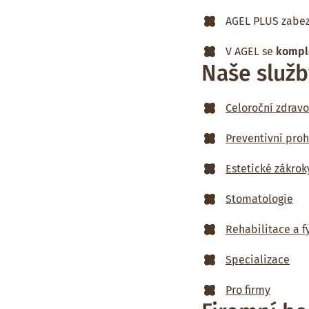
AGEL PLUS zabe
V AGEL se
komple
Naše služb
Celoroční zdravo
Preventivní proh
Estetické zákrok
Stomatologie
Rehabilitace a f
Specializace
Pro firmy