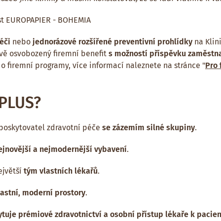
st
EUROPAPIER - BOHEMIA
éči
nebo
jednorázové rozšířené preventivní prohlídky
na Klin
ově osvobozený firemní benefit
s možností příspěvku zaměstn
 o firemní programy, více informací naleznete na stránce "
Pro 
 PLUS?
 poskytovatel zdravotní péče
se zázemím silné skupiny
.
ejnovější a nejmodernější vybavení
.
jvětší
tým vlastních lékařů
.
lastní, moderní prostory
.
tuje prémiové zdravotnictví a osobní přístup lékaře k pacien