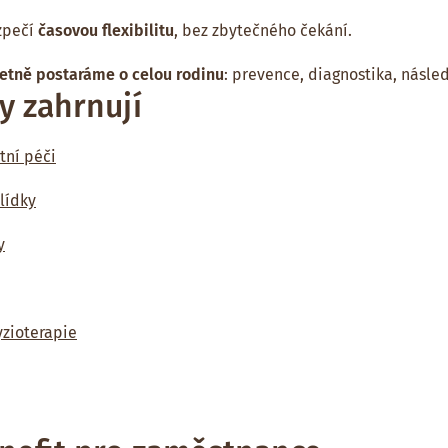
zpečí
časovou flexibilitu
, bez zbytečného čekání.
tně postaráme o celou rodinu
: prevence, diagnostika, násle
y zahrnují
tní péči
lídky
y
yzioterapie