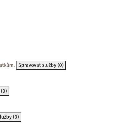
tatkům.
Spravovat služby
(0)
y
(0)
služby
(0)