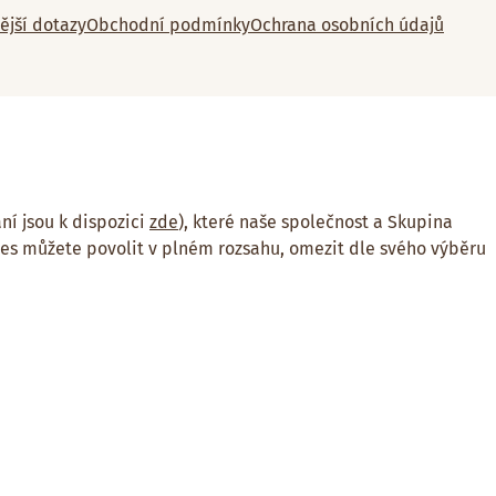
ější dotazy
Obchodní podmínky
Ochrana osobních údajů
ní jsou k dispozici
zde
), které naše společnost a Skupina
ies můžete povolit v plném rozsahu, omezit dle svého výběru