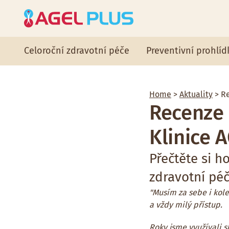
Celoroční zdravotní péče
Preventivní prohlíd
Home
>
Aktuality
> Re
Recenze 
Klinice 
Přečtěte si 
zdravotní péč
"Musím za sebe i kole
a vždy milý přístup.
Roky jsme využívali s