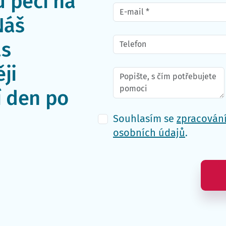
 péči na
Náš
ás
ji
í den po
Souhlasím se
zpracován
osobních údajů
.