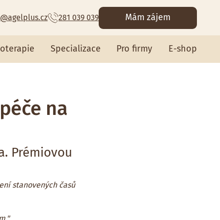
Mám zájem
@agelplus.cz
281 039 039
ioterapie
Specializace
Pro firmy
E-shop
 péče na
ta. Prémiovou
žení stanovených časů
m."