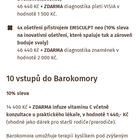
46 440 Kč
+ ZDARMA
diagnostika pleti VISIA v
hodnotě 1 500 Kč.
4x ošetření přístrojem EMSCULPT neo (10% sleva
na inovativní ošetření, které spaluje tuk a zároveň
buduje svaly)
46 440 Kč
+ ZDARMA
diagnostika znamének v
hodnotě 2 000 Kč.
10 vstupů do Barokomory
10% sleva
14 400 Kč
+ ZDARMA infuze vitamínu C včetně
konzultace u praktického lékaře, v hodnotě 1 440,- Kč
(vhodné jako dárek pro starší rodiče/prarodiče).
Barokomora umožňuje terapii kyslíkem pod zvýšeným