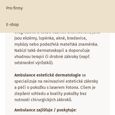
Pro firmy
Pracoviště:
Dermatologie a estetika
E-shop
Kožní ambulance
se věnuje prevenci,
diagnostice a léčbě kožních onemocnění, jako
jsou ekzémy, lupénka, akné, bradavice,
mykózy nebo podezřelá mateřská znaménka.
Nabízí také dermatoskopii a doporučuje
vhodnou terapii či drobné zákroky (např.
odstranění výrůstků).
Ambulance estetické dermatologie
se
specializuje na neinvazivní estetické zákroky
a péči o pokožku s laserem Fotona. Cílem je
zlepšení vzhledu a kvality pokožky bez
nutnosti chirurgických zákroků.
Ambulance zajišťuje / poskytuje: