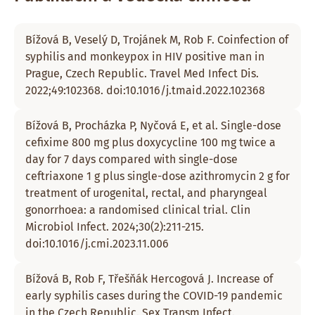
Bížová B, Veselý D, Trojánek M, Rob F. Coinfection of
syphilis and monkeypox in HIV positive man in
Prague, Czech Republic. Travel Med Infect Dis.
2022;49:102368. doi:10.1016/j.tmaid.2022.102368
Bížová B, Procházka P, Nyčová E, et al. Single-dose
cefixime 800 mg plus doxycycline 100 mg twice a
day for 7 days compared with single-dose
ceftriaxone 1 g plus single-dose azithromycin 2 g for
treatment of urogenital, rectal, and pharyngeal
gonorrhoea: a randomised clinical trial. Clin
Microbiol Infect. 2024;30(2):211-215.
doi:10.1016/j.cmi.2023.11.006
Bížová B, Rob F, Třešňák Hercogová J. Increase of
early syphilis cases during the COVID-19 pandemic
in the Czech Republic. Sex Transm Infect.