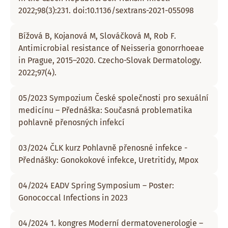
2022;98(3):231. doi:10.1136/sextrans-2021-055098
Bížová B, Kojanová M, Slováčková M, Rob F.
Antimicrobial resistance of Neisseria gonorrhoeae
in Prague, 2015–2020. Czecho-Slovak Dermatology.
2022;97(4).
05/2023 Sympozium České společnosti pro sexuální
medicínu – Přednáška: Současná problematika
pohlavně přenosných infekcí
03/2024 ČLK kurz Pohlavně přenosné infekce -
Přednášky: Gonokokové infekce, Uretritidy, Mpox
04/2024 EADV Spring Symposium – Poster:
Gonococcal Infections in 2023
04/2024 1. kongres Moderní dermatovenerologie –