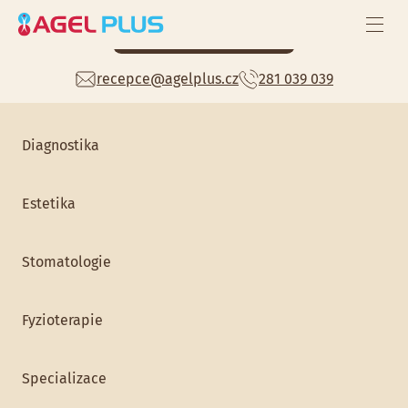
Celoroční zdravotní péče
Mám zájem
recepce@agelplus.cz
281 039 039
Preventivní prohlídky
Home
>
Gynekologie
> MUDr. Zuzana Čepická Líbalová
Diagnostika
Estetika
Stomatologie
Fyzioterapie
MUDr. Zuzana Čepická Líbalová
Specializace