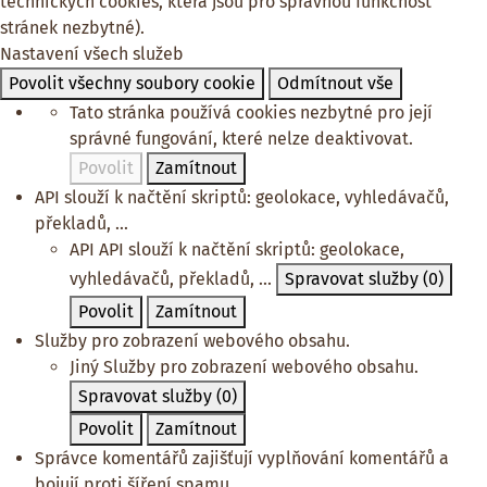
technických cookies, která jsou pro správnou funkčnost
stránek nezbytné).
Nastavení všech služeb
Povolit všechny soubory cookie
Odmítnout vše
Tato stránka používá cookies nezbytné pro její
správné fungování, které nelze deaktivovat.
Povolit
Zamítnout
API slouží k načtění skriptů: geolokace, vyhledávačů,
překladů, ...
API
API slouží k načtění skriptů: geolokace,
vyhledávačů, překladů, ...
Spravovat služby
(0)
Povolit
Zamítnout
Služby pro zobrazení webového obsahu.
Jiný
Služby pro zobrazení webového obsahu.
Spravovat služby
(0)
Povolit
Zamítnout
Správce komentářů zajišťují vyplňování komentářů a
bojují proti šíření spamu.