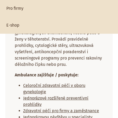
Pracoviště:
Pro firmy
Gynekologie
Gynekologická ambulance se zaměřuje na
E-shop
prevenci, diagnostiku a léčbu
gynekologických onemocnění, včetně péče o
ženy v těhotenství. Provádí pravidelné
prohlídky, cytologické stěry, ultrazvuková
vyšetření, antikoncepční poradenství i
screeningové programy pro prevenci rakoviny
děložního čípku nebo prsu.
Ambulance zajišťuje / poskytuje:
Celoroční zdravotní péči v oboru
gynekologie
Jednorázové rozšířené preventivní
prohlídky
Zdravotní péči pro firmy a zaměstnance
Jednorázovou návštěvu u specialisty