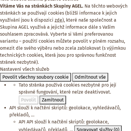
Vítáme Vás na stránkách Skupiny AGEL.
Na těchto webových
stránkách se používají cookies (bližší informace k jejich
využívání jsou k dispozici
zde
), které naše společnost a
Skupina AGEL využívá a jejichž informace dále s Vaším
souhlasem zpracovává. Vyberte si Vámi preferovanou
variantu – použití cookies můžete povolit v plném rozsahu,
omezit dle svého výběru nebo zcela zablokovat (s výjimkou
technických cookies, která jsou pro správnou funkčnost
stránek nezbytné).
Nastavení všech služeb
Povolit všechny soubory cookie
Odmítnout vše
Tato stránka používá cookies nezbytné pro její
správné fungování, které nelze deaktivovat.
Povolit
Zamítnout
API slouží k načtění skriptů: geolokace, vyhledávačů,
překladů, ...
API
API slouží k načtění skriptů: geolokace,
vyhledávačů, překladů, ...
Spravovat služby
(0)