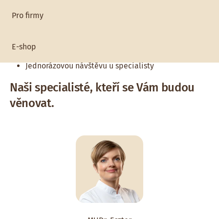
Ambulance zajišťuje / poskytuje:
Pro firmy
Celoroční zdravotní péči
Jednorázové rozšířené preventivní prohlídky
E-shop
Zdravotní péči pro firmy a zaměstnance
Jednorázovou návštěvu u specialisty
Naši specialisté, kteří se Vám budou
věnovat.