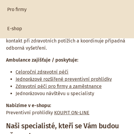
Ambulance praktického lékaře poskytuje
zdravotní
Pro firmy
péči dospělým pacientům, včetně preventivních
prohlídek, očkování, léčby akutních a chronických
onemocnění, posuzování pracovní schopnosti a
E-shop
vydávání lékařských potvrzení. Zajišťuje také první
kontakt při zdravotních potížích a koordinuje případná
odborná vyšetření.
Ambulance zajišťuje / poskytuje:
Celoroční zdravotní péči
Jednorázové rozšířené preventivní prohlídky
Zdravotní péči pro firmy a zaměstnance
Jednorázovou návštěvu u specialisty
Nabízíme v e-shopu:
Preventivní prohlídky
KOUPIT ON-LINE
Naši specialisté, kteří se Vám budou