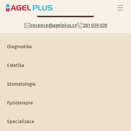
Celoroční zdravotní péče
Mám zájem
recepce@agelplus.cz
281 039 039
Preventivní prohlídky
Home
> Praktický lékař
Diagnostika
Estetika
Stomatologie
Fyzioterapie
Praktický lékař
Specializace