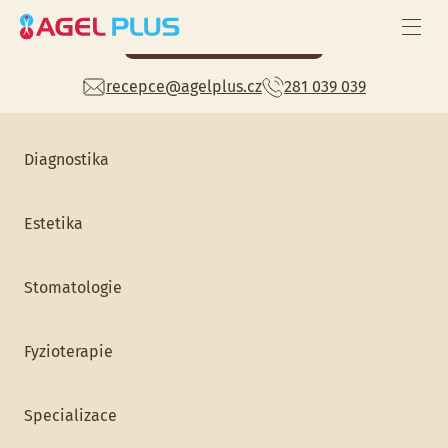
Celoroční zdravotní péče
Mám zájem
recepce@agelplus.cz
281 039 039
Preventivní prohlídky
Home
>
Stomatologie
> MDDr. Eliška Smutná
Diagnostika
Estetika
Stomatologie
Fyzioterapie
MDDr. Eliška Smutná
Specializace
Stomatologie