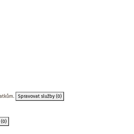
tatkům.
Spravovat služby
(0)
y
(0)