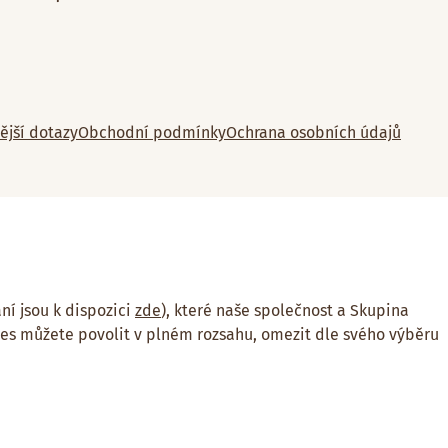
ější dotazy
Obchodní podmínky
Ochrana osobních údajů
ní jsou k dispozici
zde
), které naše společnost a Skupina
ies můžete povolit v plném rozsahu, omezit dle svého výběru