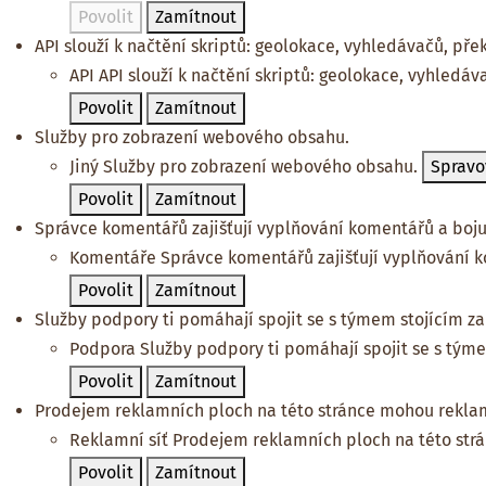
Povolit
Zamítnout
API slouží k načtění skriptů: geolokace, vyhledávačů, překl
API
API slouží k načtění skriptů: geolokace, vyhledáva
Povolit
Zamítnout
Služby pro zobrazení webového obsahu.
Jiný
Služby pro zobrazení webového obsahu.
Spravo
Povolit
Zamítnout
Správce komentářů zajišťují vyplňování komentářů a bojuj
Komentáře
Správce komentářů zajišťují vyplňování k
Povolit
Zamítnout
Služby podpory ti pomáhají spojit se s týmem stojícím za 
Podpora
Služby podpory ti pomáhají spojit se s týme
Povolit
Zamítnout
Prodejem reklamních ploch na této stránce mohou reklam
Reklamní síť
Prodejem reklamních ploch na této str
Povolit
Zamítnout