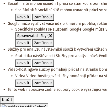
Sociální sítě mohou usnadnit práci se stránkou a pomáhají
Sociální sítě
Sociální sítě mohou usnadnit práci se s
Povolit
Zamítnout
Google může využívat vaše údaje k měření publika, rekl
Specifický souhlas se službami Google
Google může v
Spravovat služby
(0)
Povolit
Zamítnout
Služby pro analýzu návštěvníků slouží k vytvoření užitečný
Statistika návštěvnosti
Služby pro analýzu návštěvníků
Povolit
Zamítnout
Video-hostingové služby pomáhají přidat na stránku boha
Videa
Video-hostingové služby pomáhají přidat na s
Povolit
Zamítnout
Tento web nepoužívá žádné soubory cookie vyžadující váš
Uložit