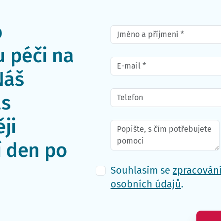
o
 péči na
Náš
ás
ji
í den po
Souhlasím se
zpracován
osobních údajů
.