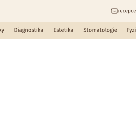
recepce
ky
Diagnostika
Estetika
Stomatologie
Fyz