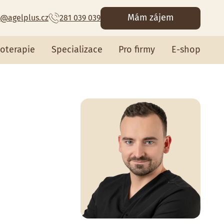
Mám zájem
@agelplus.cz
281 039 039
ioterapie
Specializace
Pro firmy
E-shop