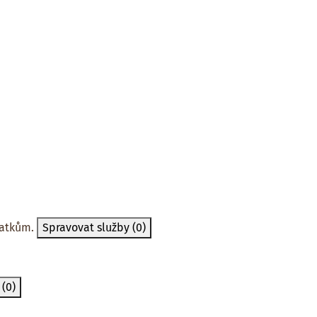
tatkům.
Spravovat služby
(0)
y
(0)