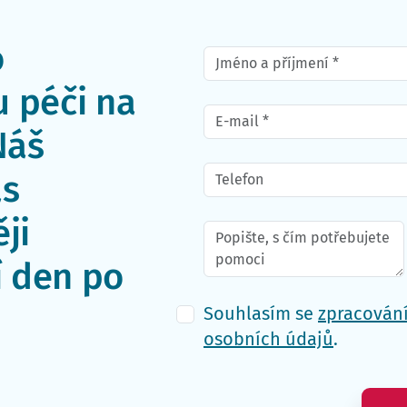
o
 péči na
Náš
ás
ji
í den po
Souhlasím se
zpracován
osobních údajů
.