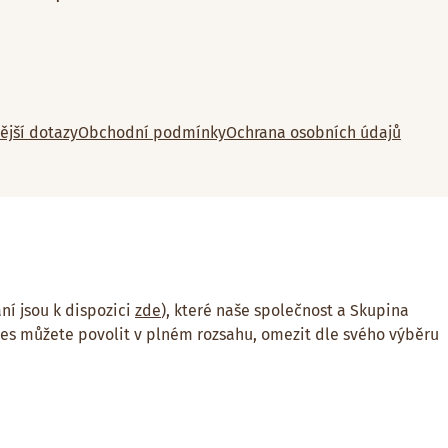
ější dotazy
Obchodní podmínky
Ochrana osobních údajů
ní jsou k dispozici
zde
), které naše společnost a Skupina
ies můžete povolit v plném rozsahu, omezit dle svého výběru