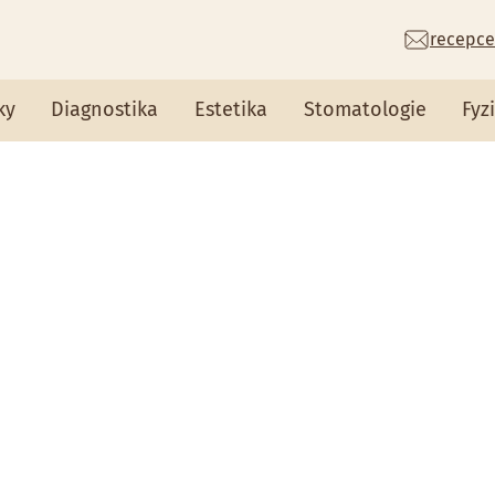
recepce
ky
Diagnostika
Estetika
Stomatologie
Fyz