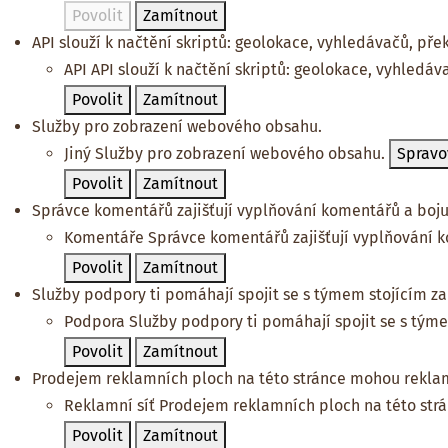
Povolit
Zamítnout
API slouží k načtění skriptů: geolokace, vyhledávačů, překl
API
API slouží k načtění skriptů: geolokace, vyhledáva
Povolit
Zamítnout
Služby pro zobrazení webového obsahu.
Jiný
Služby pro zobrazení webového obsahu.
Spravo
Povolit
Zamítnout
Správce komentářů zajišťují vyplňování komentářů a bojuj
Komentáře
Správce komentářů zajišťují vyplňování k
Povolit
Zamítnout
Služby podpory ti pomáhají spojit se s týmem stojícím za 
Podpora
Služby podpory ti pomáhají spojit se s týme
Povolit
Zamítnout
Prodejem reklamních ploch na této stránce mohou reklam
Reklamní síť
Prodejem reklamních ploch na této str
Povolit
Zamítnout