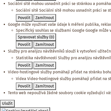
Sociální sítě mohou usnadnit práci se stránkou a pomáhají
Sociální sítě
Sociální sítě mohou usnadnit práci se s
Povolit
Zamítnout
Google může využívat vaše údaje k měření publika, rekl
Specifický souhlas se službami Google
Google může v
Spravovat služby
(0)
Povolit
Zamítnout
Služby pro analýzu návštěvníků slouží k vytvoření užitečný
Statistika návštěvnosti
Služby pro analýzu návštěvníků
Povolit
Zamítnout
Video-hostingové služby pomáhají přidat na stránku boha
Videa
Video-hostingové služby pomáhají přidat na s
Povolit
Zamítnout
Tento web nepoužívá žádné soubory cookie vyžadující váš
Uložit