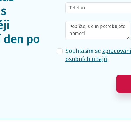
ás
ji
í den po
Souhlasím se
zpracován
osobních údajů
.