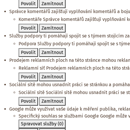
Povolit
Zamítnout
Správce komentářů zajišťují vyplňování komentářů a bojuj
Komentáře
Správce komentářů zajišťují vyplňování k
Povolit
Zamítnout
Služby podpory ti pomáhají spojit se s týmem stojícím za 
Podpora
Služby podpory ti pomáhají spojit se s týme
Povolit
Zamítnout
Prodejem reklamních ploch na této stránce mohou reklam
Reklamní síť
Prodejem reklamních ploch na této str
Povolit
Zamítnout
Sociální sítě mohou usnadnit práci se stránkou a pomáhají
Sociální sítě
Sociální sítě mohou usnadnit práci se s
Povolit
Zamítnout
Google může využívat vaše údaje k měření publika, rekl
Specifický souhlas se službami Google
Google může v
Spravovat služby
(0)