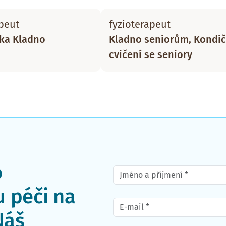
peut
fyzioterapeut
ika Kladno
Kladno seniorům, Kondič
cvičení se seniory
o
 péči na
Náš