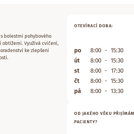
OTEVÍRACÍ DOBA:
m
s bolestmi pohybového
 obtížemi. Využívá cvičení,
po
8:00
-
15:30
poradenství ke zlepšení
sti.
út
8:00
-
15:30
st
8:00
-
17:30
čt
8:00
-
15:30
pá
8:00
-
13:30
OD JAKÉHO VĚKU PŘIJÍMÁ
PACIENTY?