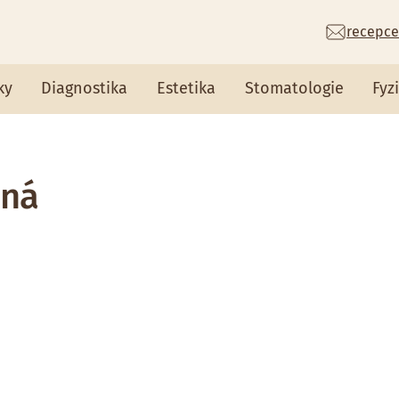
recepce
ky
Diagnostika
Estetika
Stomatologie
Fyz
rná