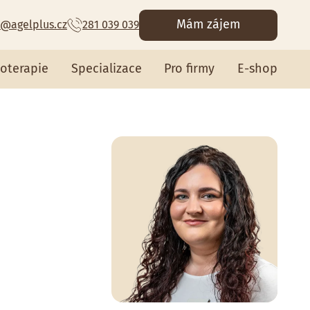
Mám zájem
@agelplus.cz
281 039 039
ioterapie
Specializace
Pro firmy
E-shop