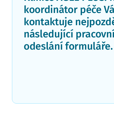
koordinátor péče V
kontaktuje nejpozdě
následující pracovn
odeslání formuláře.