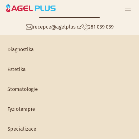
Celoroční zdravotní péče
Mám zájem
recepce@agelplus.cz
281 039 039
Preventivní prohlídky
Home
>
Pediatrie
> MUDr. Tereza Brožová
Diagnostika
Estetika
Stomatologie
Fyzioterapie
MUDr. Tereza Brožová
Specializace
Pediatrie